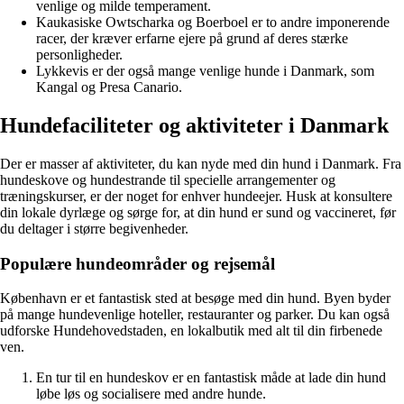
venlige og milde temperament.
Kaukasiske Owtscharka og Boerboel er to andre imponerende
racer, der kræver erfarne ejere på grund af deres stærke
personligheder.
Lykkevis er der også mange venlige hunde i Danmark, som
Kangal og Presa Canario.
Hundefaciliteter og aktiviteter i Danmark
Der er masser af aktiviteter, du kan nyde med din hund i Danmark. Fra
hundeskove og hundestrande til specielle arrangementer og
træningskurser, er der noget for enhver hundeejer. Husk at konsultere
din lokale dyrlæge og sørge for, at din hund er sund og vaccineret, før
du deltager i større begivenheder.
Populære hundeområder og rejsemål
København er et fantastisk sted at besøge med din hund. Byen byder
på mange hundevenlige hoteller, restauranter og parker. Du kan også
udforske Hundehovedstaden, en lokalbutik med alt til din firbenede
ven.
En tur til en hundeskov er en fantastisk måde at lade din hund
løbe løs og socialisere med andre hunde.