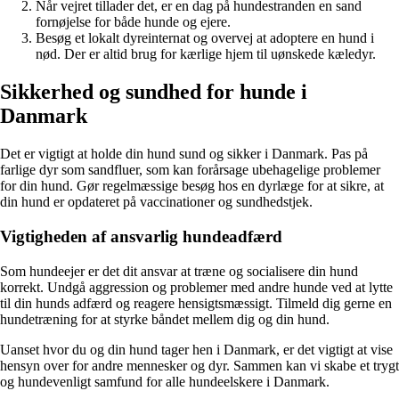
Når vejret tillader det, er en dag på hundestranden en sand
fornøjelse for både hunde og ejere.
Besøg et lokalt dyreinternat og overvej at adoptere en hund i
nød. Der er altid brug for kærlige hjem til uønskede kæledyr.
Sikkerhed og sundhed for hunde i
Danmark
Det er vigtigt at holde din hund sund og sikker i Danmark. Pas på
farlige dyr som sandfluer, som kan forårsage ubehagelige problemer
for din hund. Gør regelmæssige besøg hos en dyrlæge for at sikre, at
din hund er opdateret på vaccinationer og sundhedstjek.
Vigtigheden af ansvarlig hundeadfærd
Som hundeejer er det dit ansvar at træne og socialisere din hund
korrekt. Undgå aggression og problemer med andre hunde ved at lytte
til din hunds adfærd og reagere hensigtsmæssigt. Tilmeld dig gerne en
hundetræning for at styrke båndet mellem dig og din hund.
Uanset hvor du og din hund tager hen i Danmark, er det vigtigt at vise
hensyn over for andre mennesker og dyr. Sammen kan vi skabe et trygt
og hundevenligt samfund for alle hundeelskere i Danmark.