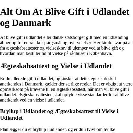
Alt Om At Blive Gift i Udlandet
og Danmark
At blive gift i udlandet eller dansk statsborger gift med en udlænding
åbner op for en række spørgsmål og overvejelser. Her får du svar på alt
fra ægteskabsattester og vielseskrav til ulemper ved at blive gift og
hvordan man bestiller tid til vielse på rådhuset i København.
Ægteskabsattest og Vielse i Udlandet
Er du allerede gift i udlandet, og ønsker at dette ægteskab skal
anerkendes i Danmark, gælder der særlige regler. Det er vigtigt at være
opmærksom på kravene til en ægteskabsattest, når man vil blive gift i
udlandet. Ægteskabsattesten skal opfylde visse standarder for at blive
anerkendt ved en vielse i udlandet.
Bryllup i Udlandet og Ægteskabsattest til Vielse i
Udlandet
Planlægger du et bryllup i udlandet, og er du i tvivl om hvilke