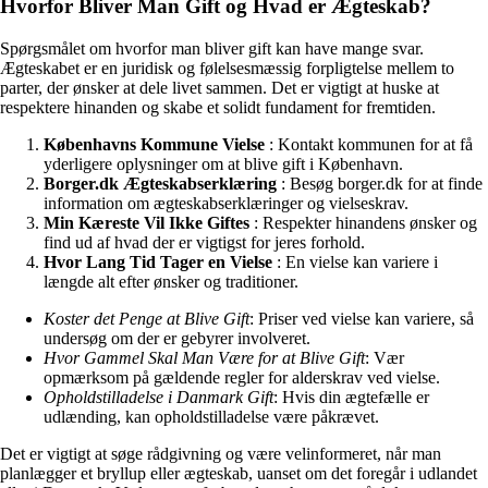
Hvorfor Bliver Man Gift og Hvad er Ægteskab?
Spørgsmålet om hvorfor man bliver gift kan have mange svar.
Ægteskabet er en juridisk og følelsesmæssig forpligtelse mellem to
parter, der ønsker at dele livet sammen. Det er vigtigt at huske at
respektere hinanden og skabe et solidt fundament for fremtiden.
Københavns Kommune Vielse
: Kontakt kommunen for at få
yderligere oplysninger om at blive gift i København.
Borger.dk Ægteskabserklæring
: Besøg borger.dk for at finde
information om ægteskabserklæringer og vielseskrav.
Min Kæreste Vil Ikke Giftes
: Respekter hinandens ønsker og
find ud af hvad der er vigtigst for jeres forhold.
Hvor Lang Tid Tager en Vielse
: En vielse kan variere i
længde alt efter ønsker og traditioner.
Koster det Penge at Blive Gift
: Priser ved vielse kan variere, så
undersøg om der er gebyrer involveret.
Hvor Gammel Skal Man Være for at Blive Gift
: Vær
opmærksom på gældende regler for alderskrav ved vielse.
Opholdstilladelse i Danmark Gift
: Hvis din ægtefælle er
udlænding, kan opholdstilladelse være påkrævet.
Det er vigtigt at søge rådgivning og være velinformeret, når man
planlægger et bryllup eller ægteskab, uanset om det foregår i udlandet