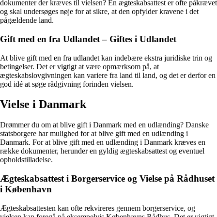
dokumenter der kræves til vielsen? En ægteskabsattest er ofte påkrævet
og skal undersøges nøje for at sikre, at den opfylder kravene i det
pågældende land.
Gift med en fra Udlandet – Giftes i Udlandet
At blive gift med en fra udlandet kan indebære ekstra juridiske trin og
betingelser. Det er vigtigt at være opmærksom på, at
ægteskabslovgivningen kan variere fra land til land, og det er derfor en
god idé at søge rådgivning forinden vielsen.
Vielse i Danmark
Drømmer du om at blive gift i Danmark med en udlænding? Danske
statsborgere har mulighed for at blive gift med en udlænding i
Danmark. For at blive gift med en udlænding i Danmark kræves en
række dokumenter, herunder en gyldig ægteskabsattest og eventuel
opholdstilladelse.
Ægteskabsattest i Borgerservice og Vielse på Rådhuset
i København
Ægteskabsattesten kan ofte rekvireres gennem borgerservice, og
vielsen kan foregå på eksempelvis Københavns Rådhus. Det er vigtigt