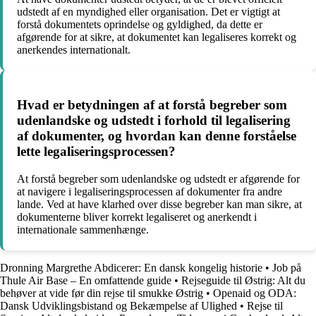
udstedt af en myndighed eller organisation. Det er vigtigt at
forstå dokumentets oprindelse og gyldighed, da dette er
afgørende for at sikre, at dokumentet kan legaliseres korrekt og
anerkendes internationalt.
Hvad er betydningen af at forstå begreber som
udenlandske og udstedt i forhold til legalisering
af dokumenter, og hvordan kan denne forståelse
lette legaliseringsprocessen?
At forstå begreber som udenlandske og udstedt er afgørende for
at navigere i legaliseringsprocessen af dokumenter fra andre
lande. Ved at have klarhed over disse begreber kan man sikre, at
dokumenterne bliver korrekt legaliseret og anerkendt i
internationale sammenhænge.
Dronning Margrethe Abdicerer: En dansk kongelig historie
•
Job på
Thule Air Base – En omfattende guide
•
Rejseguide til Østrig: Alt du
behøver at vide før din rejse til smukke Østrig
•
Openaid og ODA:
Dansk Udviklingsbistand og Bekæmpelse af Ulighed
•
Rejse til