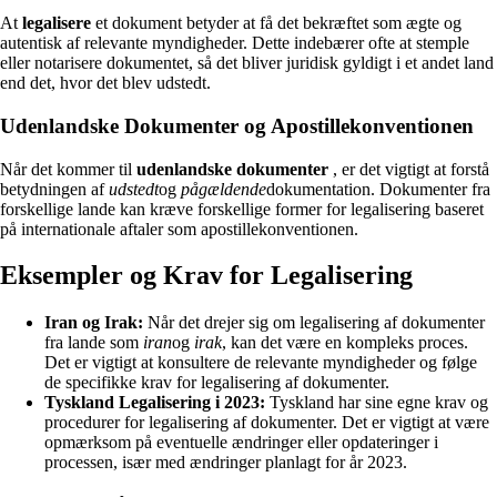
At
legalisere
et dokument betyder at få det bekræftet som ægte og
autentisk af relevante myndigheder. Dette indebærer ofte at stemple
eller notarisere dokumentet, så det bliver juridisk gyldigt i et andet land
end det, hvor det blev udstedt.
Udenlandske Dokumenter og Apostillekonventionen
Når det kommer til
udenlandske dokumenter
, er det vigtigt at forstå
betydningen af
udstedt
og
pågældende
dokumentation. Dokumenter fra
forskellige lande kan kræve forskellige former for legalisering baseret
på internationale aftaler som apostillekonventionen.
Eksempler og Krav for Legalisering
Iran og Irak:
Når det drejer sig om legalisering af dokumenter
fra lande som
iran
og
irak
, kan det være en kompleks proces.
Det er vigtigt at konsultere de relevante myndigheder og følge
de specifikke krav for legalisering af dokumenter.
Tyskland Legalisering i 2023:
Tyskland har sine egne krav og
procedurer for legalisering af dokumenter. Det er vigtigt at være
opmærksom på eventuelle ændringer eller opdateringer i
processen, især med ændringer planlagt for år 2023.