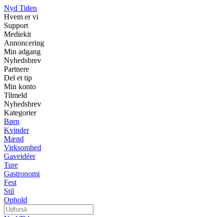
Nyd Tiden
Hvem er vi
Support
Mediekit
Annoncering
Min adgang
Nyhedsbrev
Partnere
Del et tip
Min konto
Tilmeld
Nyhedsbrev
Kategorier
Børn
Kvinder
Mænd
Virksomhed
Gaveidéer
Ture
Gastronomi
Fest
Stil
Ophold