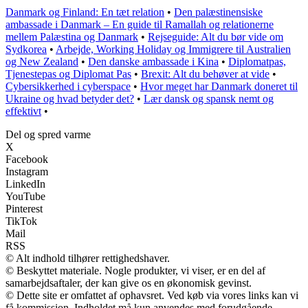
Danmark og Finland: En tæt relation
•
Den palæstinensiske
ambassade i Danmark – En guide til Ramallah og relationerne
mellem Palæstina og Danmark
•
Rejseguide: Alt du bør vide om
Sydkorea
•
Arbejde, Working Holiday og Immigrere til Australien
og New Zealand
•
Den danske ambassade i Kina
•
Diplomatpas,
Tjenestepas og Diplomat Pas
•
Brexit: Alt du behøver at vide
•
Cybersikkerhed i cyberspace
•
Hvor meget har Danmark doneret til
Ukraine og hvad betyder det?
•
Lær dansk og spansk nemt og
effektivt
•
Del og spred varme
X
Facebook
Instagram
LinkedIn
YouTube
Pinterest
TikTok
Mail
RSS
© Alt indhold tilhører rettighedshaver.
© Beskyttet materiale. Nogle produkter, vi viser, er en del af
samarbejdsaftaler, der kan give os en økonomisk gevinst.
© Dette site er omfattet af ophavsret. Ved køb via vores links kan vi
få kommission. Indholdet må kun anvendes med forudgående