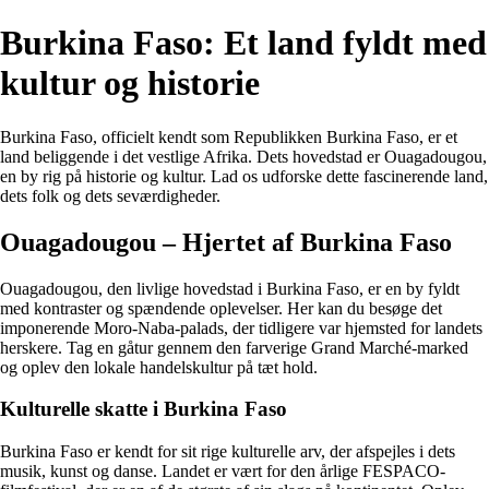
Burkina Faso: Et land fyldt med
kultur og historie
Burkina Faso, officielt kendt som Republikken Burkina Faso, er et
land beliggende i det vestlige Afrika. Dets hovedstad er Ouagadougou,
en by rig på historie og kultur. Lad os udforske dette fascinerende land,
dets folk og dets seværdigheder.
Ouagadougou – Hjertet af Burkina Faso
Ouagadougou, den livlige hovedstad i Burkina Faso, er en by fyldt
med kontraster og spændende oplevelser. Her kan du besøge det
imponerende Moro-Naba-palads, der tidligere var hjemsted for landets
herskere. Tag en gåtur gennem den farverige Grand Marché-marked
og oplev den lokale handelskultur på tæt hold.
Kulturelle skatte i Burkina Faso
Burkina Faso er kendt for sit rige kulturelle arv, der afspejles i dets
musik, kunst og danse. Landet er vært for den årlige FESPACO-