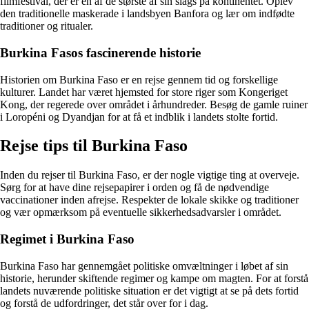
filmfestival, der er en af de største af sin slags på kontinentet. Oplev
den traditionelle maskerade i landsbyen Banfora og lær om indfødte
traditioner og ritualer.
Burkina Fasos fascinerende historie
Historien om Burkina Faso er en rejse gennem tid og forskellige
kulturer. Landet har været hjemsted for store riger som Kongeriget
Kong, der regerede over området i århundreder. Besøg de gamle ruiner
i Loropéni og Dyandjan for at få et indblik i landets stolte fortid.
Rejse tips til Burkina Faso
Inden du rejser til Burkina Faso, er der nogle vigtige ting at overveje.
Sørg for at have dine rejsepapirer i orden og få de nødvendige
vaccinationer inden afrejse. Respekter de lokale skikke og traditioner
og vær opmærksom på eventuelle sikkerhedsadvarsler i området.
Regimet i Burkina Faso
Burkina Faso har gennemgået politiske omvæltninger i løbet af sin
historie, herunder skiftende regimer og kampe om magten. For at forstå
landets nuværende politiske situation er det vigtigt at se på dets fortid
og forstå de udfordringer, det står over for i dag.