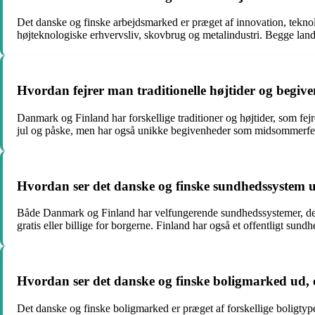
Det danske og finske arbejdsmarked er præget af innovation, teknolo
højteknologiske erhvervsliv, skovbrug og metalindustri. Begge lande
Hvordan fejrer man traditionelle højtider og begi
Danmark og Finland har forskellige traditioner og højtider, som fej
jul og påske, men har også unikke begivenheder som midsommerfesten
Hvordan ser det danske og finske sundhedssystem ud
Både Danmark og Finland har velfungerende sundhedssystemer, der si
gratis eller billige for borgerne. Finland har også et offentligt s
Hvordan ser det danske og finske boligmarked ud, o
Det danske og finske boligmarked er præget af forskellige boligty