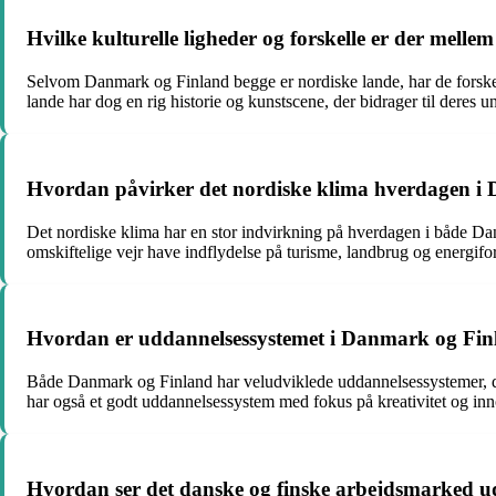
Hvilke kulturelle ligheder og forskelle er der mel
Selvom Danmark og Finland begge er nordiske lande, har de forskell
lande har dog en rig historie og kunstscene, der bidrager til deres un
Hvordan påvirker det nordiske klima hverdagen i
Det nordiske klima har en stor indvirkning på hverdagen i både Dan
omskiftelige vejr have indflydelse på turisme, landbrug og energifor
Hvordan er uddannelsessystemet i Danmark og Fi
Både Danmark og Finland har veludviklede uddannelsessystemer, der 
har også et godt uddannelsessystem med fokus på kreativitet og inno
Hvordan ser det danske og finske arbejdsmarked ud,