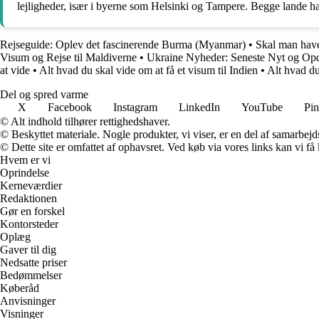
lejligheder, især i byerne som Helsinki og Tampere. Begge lande ha
Rejseguide: Oplev det fascinerende Burma (Myanmar)
•
Skal man have
Visum og Rejse til Maldiverne
•
Ukraine Nyheder: Seneste Nyt og Opd
at vide
•
Alt hvad du skal vide om at få et visum til Indien
•
Alt hvad d
Del og spred varme
X
Facebook
Instagram
LinkedIn
YouTube
Pin
© Alt indhold tilhører rettighedshaver.
© Beskyttet materiale. Nogle produkter, vi viser, er en del af samarbejd
© Dette site er omfattet af ophavsret. Ved køb via vores links kan vi 
Hvem er vi
Oprindelse
Kerneværdier
Redaktionen
Gør en forskel
Kontorsteder
Oplæg
Gaver til dig
Nedsatte priser
Bedømmelser
Køberåd
Anvisninger
Visninger