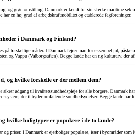
gi og grøn omstilling. Danmark er kendt for sin stærke maritime sektor,
 har en høj grad af arbejdskraftmobilitet og etablerede fagforeninger.
venheder i Danmark og Finland?
res på forskellige måder. I Danmark fejrer man for eksempel jul, påske o
 og Vappu (Valborgsaften). Begge lande har en rig kulturarv, der afspe
, og hvilke forskelle er der mellem dem?
krer adgang til kvalitetssundhedspleje for alle borgere. Danmark har 
undhedssystem, der tilbyder omfattende sundhedsydelser. Begge lande har
g hvilke boligtyper er populære i de to lande?
per og priser. I Danmark er ejerboliger populære, især i byområder som