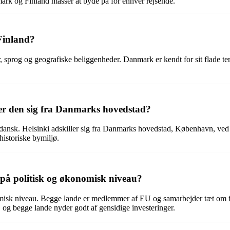
nmark og Finland masser at byde på for enhver rejsende.
Finland?
r, sprog og geografiske beliggenheder. Danmark er kendt for sit flade
er den sig fra Danmarks hovedstad?
ansk. Helsinki adskiller sig fra Danmarks hovedstad, København, ved sin
historiske bymiljø.
på politisk og økonomisk niveau?
misk niveau. Begge lande er medlemmer af EU og samarbejder tæt om f
og begge lande nyder godt af gensidige investeringer.