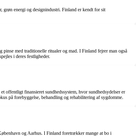
 grøn energi og designindustri. Finland er kendt for sit
g pinse med traditionelle ritualer og mad. I Finland fejrer man også
jles i deres festligheder.
et offentligt finansieret sundhedssystem, hvor sundhedsydelser er
 fokus på forebyggelse, behandling og rehabilitering af sygdomme.
 København og Aarhus. I Finland foretrækker mange at bo i