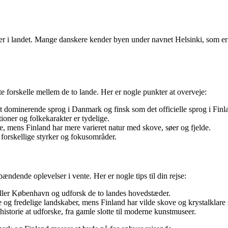
nter i landet. Mange danskere kender byen under navnet Helsinki, som er
forskelle mellem de to lande. Her er nogle punkter at overveje:
 dominerende sprog i Danmark og finsk som det officielle sprog i Finl
ioner og folkekarakter er tydelige.
e, mens Finland har mere varieret natur med skove, søer og fjelde.
orskellige styrker og fokusområder.
dende oplevelser i vente. Her er nogle tips til din rejse:
s eller København og udforsk de to landes hovedstæder.
g fredelige landskaber, mens Finland har vilde skove og krystalklare 
storie at udforske, fra gamle slotte til moderne kunstmuseer.