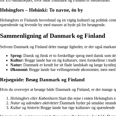
for EU-samarbejdet, hvor både Danmark og Finland er medlemmer.
Helsingfors – Helsinki: To navne, én by
Helsingfors er Finlands hovedstad og en vigtig kulturel og politisk ce
spændende og levende by med masser at byde på for besøgende.
Sammenligning af Danmark og Finland
Selvom Danmark og Finland deler mange ligheder, er der også markante 
Sprog:
Dansk og finsk er to forskellige sprog med dansk som det
Kultur:
Begge lande har en rig kulturarv, men forskellene i tradit
Natur:
Danmark er kendt for sit flade landskab og lange kystlinj
Økonomi:
Begge lande har velfungerende økonomier, men med f
Rejseguide: Besøg Danmark og Finland
Hvis du overvejer at besøge både Danmark og Finland, er der mange spæn
Helsingfors eller København:
Start din rejse i enten Helsingfor
Natur og udendørs aktiviteter:
Danmark byder på smukke strande o
Kultur og historie:
Begge lande har rige kulturarv og spændende hi