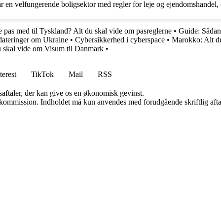
r en velfungerende boligsektor med regler for leje og ejendomshandel, d
 pas med til Tyskland? Alt du skal vide om pasreglerne
•
Guide: Sådan 
ateringer om Ukraine
•
Cybersikkerhed i cyberspace
•
Marokko: Alt du
u skal vide om Visum til Danmark
•
terest
TikTok
Mail
RSS
saftaler, der kan give os en økonomisk gevinst.
få kommission. Indholdet må kun anvendes med forudgående skriftlig afta