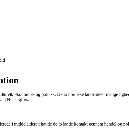
old
ation
lturelt, økonomisk og politisk. De to nordiske lande deler mange lighed
yen Helsingfors.
lerede i middelalderen havde de to lande kontakt gennem handel og polit