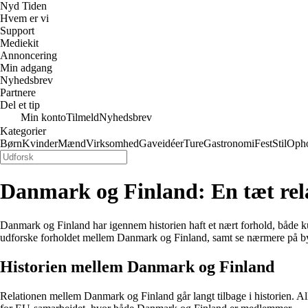
Nyd Tiden
Hvem er vi
Support
Mediekit
Annoncering
Min adgang
Nyhedsbrev
Partnere
Del et tip
Min konto
Tilmeld
Nyhedsbrev
Kategorier
Børn
Kvinder
Mænd
Virksomhed
Gaveidéer
Ture
Gastronomi
Fest
Stil
Oph
Danmark og Finland: En tæt rel
Danmark og Finland har igennem historien haft et nært forhold, både ku
udforske forholdet mellem Danmark og Finland, samt se nærmere på b
Historien mellem Danmark og Finland
Relationen mellem Danmark og Finland går langt tilbage i historien. Al