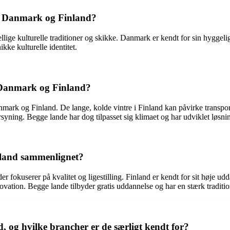
lem Danmark og Finland?
ige kulturelle traditioner og skikke. Danmark er kendt for sin hyggeli
ikke kulturelle identitet.
 Danmark og Finland?
mark og Finland. De lange, kolde vintre i Finland kan påvirke transpor
syning. Begge lande har dog tilpasset sig klimaet og har udviklet løsning
nland sammenlignet?
fokuserer på kvalitet og ligestilling. Finland er kendt for sit høje u
vation. Begge lande tilbyder gratis uddannelse og har en stærk tradition
 og hvilke brancher er de særligt kendt for?