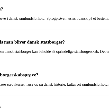
e?
røve i dansk samfundsforhold. Sprogprøven testes i dansk på et beste
is man bliver dansk statsborger?
om dansk statsborger kan beholde sit oprindelige statsborgerskab. Det er
tsborgerskabsprøve?
age sprogkurser, læse op på dansk historie, kultur og samfundsforhold 
?