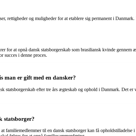
ser, rettigheder og muligheder for at etablere sig permanent i Danmark.
durer for at opnå dansk statsborgerskab som brasiliansk kvinde gennem
 succes i denne proces.
s man er gift med en dansker?
statsborgerskab efter tre års ægteskab og ophold i Danmark. Det er vigt
 statsborger?
t familiemedlemmer til en dansk statsborger kan få opholdstilladelse 
skal følges for at opnå familiesammenføring.