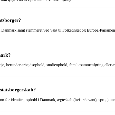
atsborger?
it i Danmark samt stemmeret ved valg til Folketinget og Europa-Parlame
mark?
e, herunder arbejdsophold, studieophold, familiesammenføring eller æg
statsborgerskab?
or identitet, ophold i Danmark, ægteskab (hvis relevant), sprogkundskabe