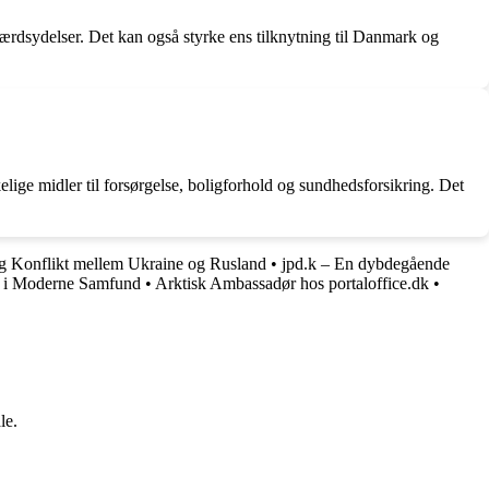
færdsydelser. Det kan også styrke ens tilknytning til Danmark og
ige midler til forsørgelse, boligforhold og sundhedsforsikring. Det
 Konflikt mellem Ukraine og Rusland
•
jpd.k – En dybdegående
e i Moderne Samfund
•
Arktisk Ambassadør hos portaloffice.dk
•
le.