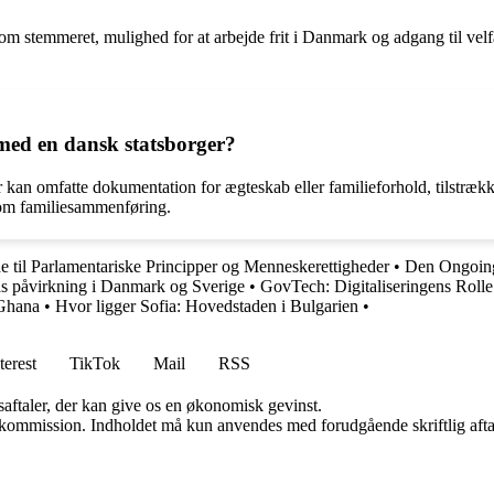
som stemmeret, mulighed for at arbejde frit i Danmark og adgang til vel
med en dansk statsborger?
an omfatte dokumentation for ægteskab eller familieforhold, tilstrækkel
g om familiesammenføring.
til Parlamentariske Principper og Menneskerettigheder
•
Den Ongoing
s påvirkning i Danmark og Sverige
•
GovTech: Digitaliseringens Roll
Ghana
•
Hvor ligger Sofia: Hovedstaden i Bulgarien
•
terest
TikTok
Mail
RSS
saftaler, der kan give os en økonomisk gevinst.
få kommission. Indholdet må kun anvendes med forudgående skriftlig afta