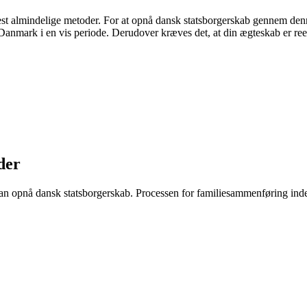
t almindelige metoder. For at opnå dansk statsborgerskab gennem denne v
anmark i en vis periode. Derudover kræves det, at din ægteskab er reelt
der
n opnå dansk statsborgerskab. Processen for familiesammenføring indeb