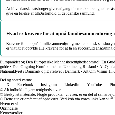
At blive dansk statsborger giver adgang til en række rettigheder så
give en følelse af tilhørsforhold til det danske samfund.
Hvad er kravene for at opnå familiesammenføring 
Kravene for at opnå familiesammenføring med en dansk statsborger k
er vigtigt at opfylde alle kravene for at få en succesfuld ansøgnin
Europarådet og Den Europæiske Menneskerettighedsdomstol: En Guide 
guide
•
Den Ongoing Konflikt mellem Ukraine og Rusland
•
Al-Qaeda
Nationaldyret i Danmark og Dyrelivet i Danmark
•
Alt Om Visum Til 
Del og spred varme
X
Facebook
Instagram
LinkedIn
YouTube
Pin
© Alt indhold tilhører rettighedshaver.
© Beskyttet materiale. Nogle produkter, vi viser, er en del af samarbejd
© Dette site er omfattet af ophavsret. Ved køb via vores links kan vi 
Hvem er vi
Oprindelse
Kerneværdier