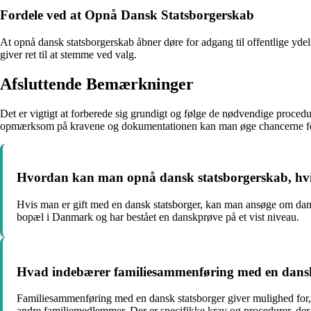
Fordele ved at Opnå Dansk Statsborgerskab
At opnå dansk statsborgerskab åbner døre for adgang til offentlige ydel
giver ret til at stemme ved valg.
Afsluttende Bemærkninger
Det er vigtigt at forberede sig grundigt og følge de nødvendige proce
opmærksom på kravene og dokumentationen kan man øge chancerne for
Hvordan kan man opnå dansk statsborgerskab, hvi
Hvis man er gift med en dansk statsborger, kan man ansøge om dansk 
bopæl i Danmark og har bestået en danskprøve på et vist niveau.
Hvad indebærer familiesammenføring med en dansk
Familiesammenføring med en dansk statsborger giver mulighed for, a
andre familiemedlemmer. Der er specifikke krav og procedurer, der 