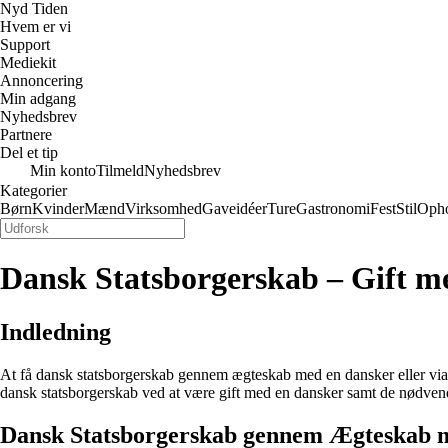
Nyd Tiden
Hvem er vi
Support
Mediekit
Annoncering
Min adgang
Nyhedsbrev
Partnere
Del et tip
Min konto
Tilmeld
Nyhedsbrev
Kategorier
Børn
Kvinder
Mænd
Virksomhed
Gaveidéer
Ture
Gastronomi
Fest
Stil
Oph
Dansk Statsborgerskab – Gift 
Indledning
At få dansk statsborgerskab gennem ægteskab med en dansker eller via 
dansk statsborgerskab ved at være gift med en dansker samt de nødvend
Dansk Statsborgerskab gennem Ægteskab 