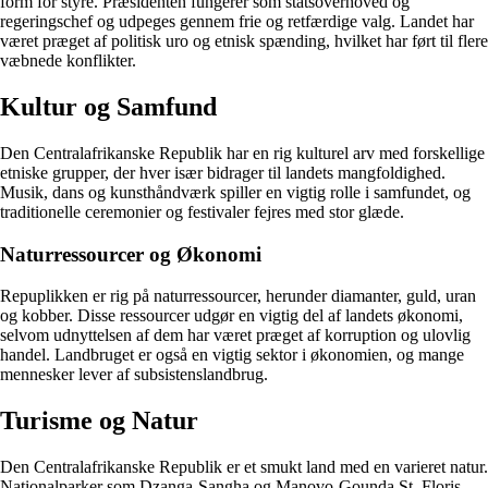
form for styre. Præsidenten fungerer som statsoverhoved og
regeringschef og udpeges gennem frie og retfærdige valg. Landet har
været præget af politisk uro og etnisk spænding, hvilket har ført til flere
væbnede konflikter.
Kultur og Samfund
Den Centralafrikanske Republik har en rig kulturel arv med forskellige
etniske grupper, der hver især bidrager til landets mangfoldighed.
Musik, dans og kunsthåndværk spiller en vigtig rolle i samfundet, og
traditionelle ceremonier og festivaler fejres med stor glæde.
Naturressourcer og Økonomi
Repuplikken er rig på naturressourcer, herunder diamanter, guld, uran
og kobber. Disse ressourcer udgør en vigtig del af landets økonomi,
selvom udnyttelsen af dem har været præget af korruption og ulovlig
handel. Landbruget er også en vigtig sektor i økonomien, og mange
mennesker lever af subsistenslandbrug.
Turisme og Natur
Den Centralafrikanske Republik er et smukt land med en varieret natur.
Nationalparker som Dzanga-Sangha og Manovo-Gounda St. Floris