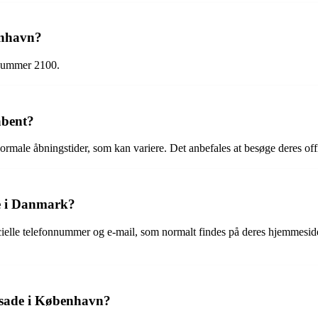
enhavn?
tnummer 2100.
åbent?
rmale åbningstider, som kan variere. Det anbefales at besøge deres offi
e i Danmark?
ielle telefonnummer og e-mail, som normalt findes på deres hjemmeside
assade i København?