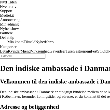
Nyd Tiden
Hvem er vi
Support
Mediekit
Annoncering
Min adgang
Nyhedsbrev
Partnere
Del et tip
Min konto
Tilmeld
Nyhedsbrev
Kategorier
Børn
Kvinder
Mænd
Virksomhed
Gaveidéer
Ture
Gastronomi
Fest
Stil
Oph
Den indiske ambassade i Danma
Velkommen til den indiske ambassade i D
Den indiske ambassade i Danmark er et vigtigt bindeled mellem de to l
i København, herunder åbningstider og adresse, er du kommet til det ret
Adresse og beliggenhed