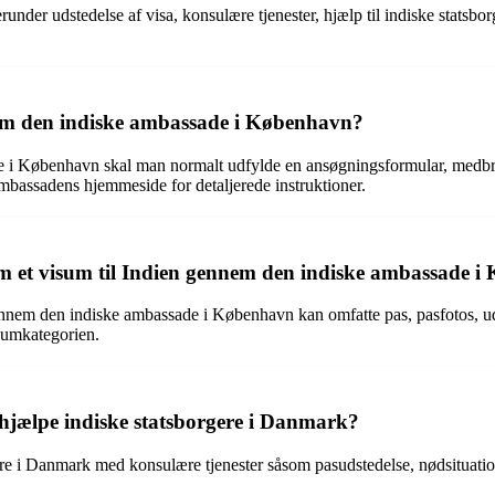
under udstedelse af visa, konsulære tjenester, hjælp til indiske statsb
em den indiske ambassade i København?
de i København skal man normalt udfylde en ansøgningsformular, medbr
bassadens hjemmeside for detaljerede instruktioner.
m et visum til Indien gennem den indiske ambassade 
nem den indiske ambassade i København kan omfatte pas, pasfotos, udf
sumkategorien.
jælpe indiske statsborgere i Danmark?
i Danmark med konsulære tjenester såsom pasudstedelse, nødsituationer,