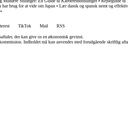
ilitære Stillinger: En Guide til Karriereindstillinger
•
Rejseguide til 
 har brug for at vide om Japan
•
Lær dansk og spansk nemt og effektiv
•
terest
TikTok
Mail
RSS
saftaler, der kan give os en økonomisk gevinst.
få kommission. Indholdet må kun anvendes med forudgående skriftlig afta