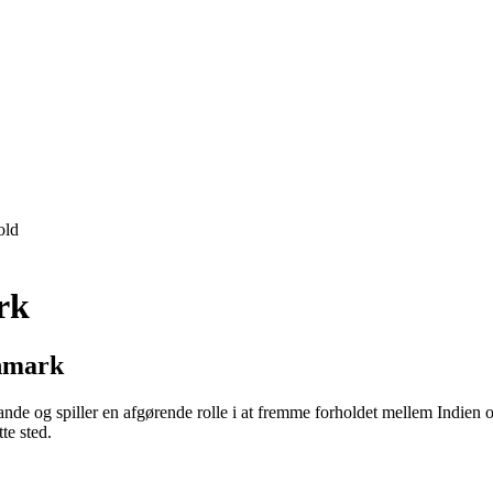
old
rk
anmark
ande og spiller en afgørende rolle i at fremme forholdet mellem Indie
te sted.