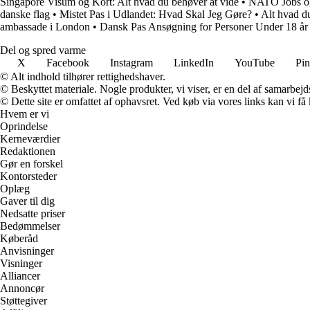
Singapore Visum og Kort: Alt hvad du behøver at vide
•
NATO Jobs og M
danske flag
•
Mistet Pas i Udlandet: Hvad Skal Jeg Gøre?
•
Alt hvad du
ambassade i London
•
Dansk Pas Ansøgning for Personer Under 18 år
Del og spred varme
X
Facebook
Instagram
LinkedIn
YouTube
Pin
© Alt indhold tilhører rettighedshaver.
© Beskyttet materiale. Nogle produkter, vi viser, er en del af samarbejd
© Dette site er omfattet af ophavsret. Ved køb via vores links kan vi 
Hvem er vi
Oprindelse
Kerneværdier
Redaktionen
Gør en forskel
Kontorsteder
Oplæg
Gaver til dig
Nedsatte priser
Bedømmelser
Køberåd
Anvisninger
Visninger
Alliancer
Annoncør
Støttegiver