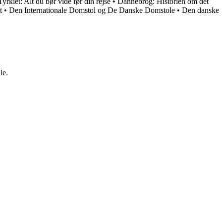
Tyrkiet: Alt du bør vide før din rejse
•
Dannebrog: Historien om det
t
•
Den Internationale Domstol og De Danske Domstole
•
Den danske
le.