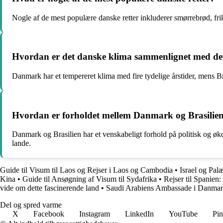
Nogle af de mest populære danske retter inkluderer smørrebrød, frik
Hvordan er det danske klima sammenlignet med det
Danmark har et tempereret klima med fire tydelige årstider, mens Br
Hvordan er forholdet mellem Danmark og Brasilien
Danmark og Brasilien har et venskabeligt forhold på politisk og øk
lande.
Guide til Visum til Laos og Rejser i Laos og Cambodia
•
Israel og Pal
Kina
•
Guide til Ansøgning af Visum til Sydafrika
•
Rejser til Spanien:
vide om dette fascinerende land
•
Saudi Arabiens Ambassade i Danma
Del og spred varme
X
Facebook
Instagram
LinkedIn
YouTube
Pin