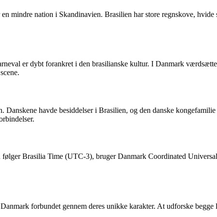
en mindre nation i Skandinavien. Brasilien har store regnskove, hvide
karneval er dybt forankret i den brasilianske kultur. I Danmark værdsæt
 scene.
n. Danskene havde besiddelser i Brasilien, og den danske kongefamilie
orbindelser.
ien følger Brasilia Time (UTC-3), bruger Danmark Coordinated Universa
 og Danmark forbundet gennem deres unikke karakter. At udforske begge l