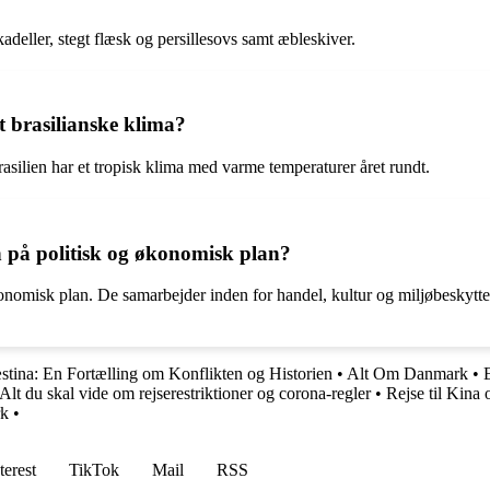
adeller, stegt flæsk og persillesovs samt æbleskiver.
 brasilianske klima?
asilien har et tropisk klima med varme temperaturer året rundt.
 på politisk og økonomisk plan?
onomisk plan. De samarbejder inden for handel, kultur og miljøbeskytte
æstina: En Fortælling om Konflikten og Historien
•
Alt Om Danmark
•
 Alt du skal vide om rejserestriktioner og corona-regler
•
Rejse til Kina
rk
•
terest
TikTok
Mail
RSS