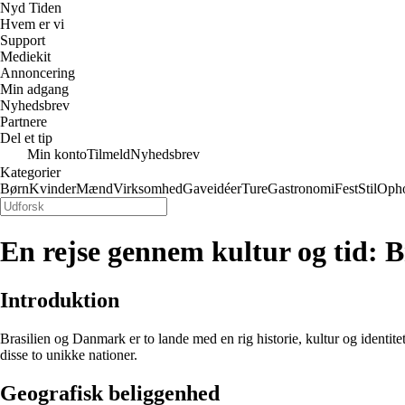
Nyd Tiden
Hvem er vi
Support
Mediekit
Annoncering
Min adgang
Nyhedsbrev
Partnere
Del et tip
Min konto
Tilmeld
Nyhedsbrev
Kategorier
Børn
Kvinder
Mænd
Virksomhed
Gaveidéer
Ture
Gastronomi
Fest
Stil
Oph
En rejse gennem kultur og tid: 
Introduktion
Brasilien og Danmark er to lande med en rig historie, kultur og identi
disse to unikke nationer.
Geografisk beliggenhed