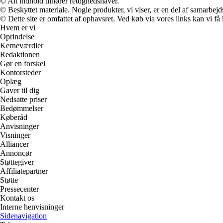
© Alt indhold tilhører rettighedshaver.
© Beskyttet materiale. Nogle produkter, vi viser, er en del af samarbejd
© Dette site er omfattet af ophavsret. Ved køb via vores links kan vi 
Hvem er vi
Oprindelse
Kerneværdier
Redaktionen
Gør en forskel
Kontorsteder
Oplæg
Gaver til dig
Nedsatte priser
Bedømmelser
Køberåd
Anvisninger
Visninger
Alliancer
Annoncør
Støttegiver
Affiliatepartner
Støtte
Pressecenter
Kontakt os
Interne henvisninger
Sidenavigation