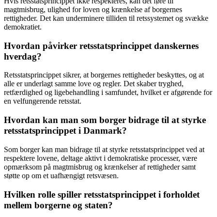
Hvis retsstatsprincippet ikke respekteres, kan det føre til
magtmisbrug, ulighed for loven og krænkelse af borgernes
rettigheder. Det kan underminere tilliden til retssystemet og svække
demokratiet.
Hvordan påvirker retsstatsprincippet danskernes
hverdag?
Retsstatsprincippet sikrer, at borgernes rettigheder beskyttes, og at
alle er underlagt samme love og regler. Det skaber tryghed,
retfærdighed og ligebehandling i samfundet, hvilket er afgørende for
en velfungerende retsstat.
Hvordan kan man som borger bidrage til at styrke
retsstatsprincippet i Danmark?
Som borger kan man bidrage til at styrke retsstatsprincippet ved at
respektere lovene, deltage aktivt i demokratiske processer, være
opmærksom på magtmisbrug og krænkelser af rettigheder samt
støtte op om et uafhængigt retsvæsen.
Hvilken rolle spiller retsstatsprincippet i forholdet
mellem borgerne og staten?