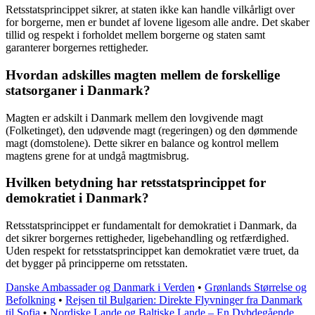
Retsstatsprincippet sikrer, at staten ikke kan handle vilkårligt over
for borgerne, men er bundet af lovene ligesom alle andre. Det skaber
tillid og respekt i forholdet mellem borgerne og staten samt
garanterer borgernes rettigheder.
Hvordan adskilles magten mellem de forskellige
statsorganer i Danmark?
Magten er adskilt i Danmark mellem den lovgivende magt
(Folketinget), den udøvende magt (regeringen) og den dømmende
magt (domstolene). Dette sikrer en balance og kontrol mellem
magtens grene for at undgå magtmisbrug.
Hvilken betydning har retsstatsprincippet for
demokratiet i Danmark?
Retsstatsprincippet er fundamentalt for demokratiet i Danmark, da
det sikrer borgernes rettigheder, ligebehandling og retfærdighed.
Uden respekt for retsstatsprincippet kan demokratiet være truet, da
det bygger på principperne om retsstaten.
Danske Ambassader og Danmark i Verden
•
Grønlands Størrelse og
Befolkning
•
Rejsen til Bulgarien: Direkte Flyvninger fra Danmark
til Sofia
•
Nordiske Lande og Baltiske Lande – En Dybdegående