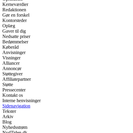
Kerneværdier
Redaktionen
Gør en forskel
Kontorsteder
Oplæg
Gaver til dig
Nedsatte priser
Bedømmelser
Køberåd
Anvisninger
Visninger
Alliancer
Annoncør
Støttegiver
Affiliatepartner
Støtte
Pressecenter
Kontakt os
Interne henvisninger
Sidenavigation
Tekster
Arkiv
Blog
Nyhedsstrøm
NydTiden.dk