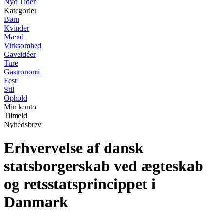
Nyd Tiden
Kategorier
Børn
Kvinder
Mænd
Virksomhed
Gaveidéer
Ture
Gastronomi
Fest
Stil
Ophold
Min konto
Tilmeld
Nyhedsbrev
Erhvervelse af dansk
statsborgerskab ved ægteskab
og retsstatsprincippet i
Danmark