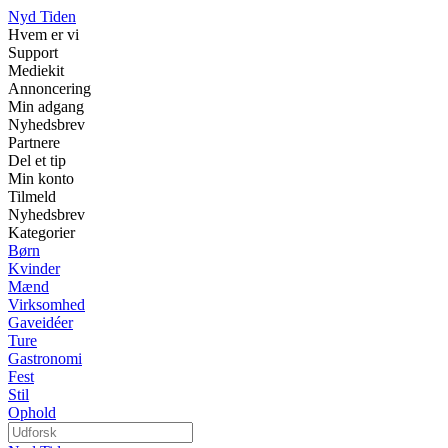
Nyd Tiden
Hvem er vi
Support
Mediekit
Annoncering
Min adgang
Nyhedsbrev
Partnere
Del et tip
Min konto
Tilmeld
Nyhedsbrev
Kategorier
Børn
Kvinder
Mænd
Virksomhed
Gaveidéer
Ture
Gastronomi
Fest
Stil
Ophold