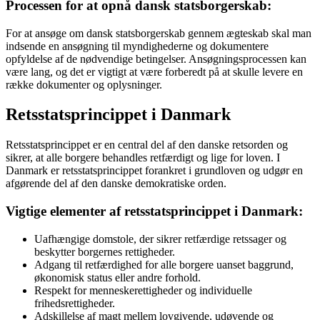
Processen for at opnå dansk statsborgerskab:
For at ansøge om dansk statsborgerskab gennem ægteskab skal man
indsende en ansøgning til myndighederne og dokumentere
opfyldelse af de nødvendige betingelser. Ansøgningsprocessen kan
være lang, og det er vigtigt at være forberedt på at skulle levere en
række dokumenter og oplysninger.
Retsstatsprincippet i Danmark
Retsstatsprincippet er en central del af den danske retsorden og
sikrer, at alle borgere behandles retfærdigt og lige for loven. I
Danmark er retsstatsprincippet forankret i grundloven og udgør en
afgørende del af den danske demokratiske orden.
Vigtige elementer af retsstatsprincippet i Danmark:
Uafhængige domstole, der sikrer retfærdige retssager og
beskytter borgernes rettigheder.
Adgang til retfærdighed for alle borgere uanset baggrund,
økonomisk status eller andre forhold.
Respekt for menneskerettigheder og individuelle
frihedsrettigheder.
Adskillelse af magt mellem lovgivende, udøvende og