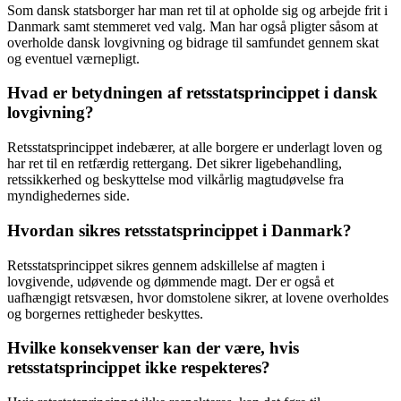
Som dansk statsborger har man ret til at opholde sig og arbejde frit i
Danmark samt stemmeret ved valg. Man har også pligter såsom at
overholde dansk lovgivning og bidrage til samfundet gennem skat
og eventuel værnepligt.
Hvad er betydningen af retsstatsprincippet i dansk
lovgivning?
Retsstatsprincippet indebærer, at alle borgere er underlagt loven og
har ret til en retfærdig rettergang. Det sikrer ligebehandling,
retssikkerhed og beskyttelse mod vilkårlig magtudøvelse fra
myndighedernes side.
Hvordan sikres retsstatsprincippet i Danmark?
Retsstatsprincippet sikres gennem adskillelse af magten i
lovgivende, udøvende og dømmende magt. Der er også et
uafhængigt retsvæsen, hvor domstolene sikrer, at lovene overholdes
og borgernes rettigheder beskyttes.
Hvilke konsekvenser kan der være, hvis
retsstatsprincippet ikke respekteres?