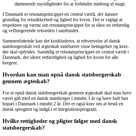
dømmende myndigheder for at forhindre misbrug af magt.
I Danmark er retsstatsprincippet en central værdi, der danner
grundlag for retssikkerhed og lighed for loven. Det er vigtigt at
respektere og værne om retsstatsprincippet for at sikre en retfærdig
og velfungerende retsorden i samfundet.
Sammenfattende kan det konkluderes, at erhvervelse af dansk
statsborgerskab ved ægteskab indebærer visse betingelser og krav,
der skal opfyldes. Samtidig er retsstatsprincippet en central værdi i
Danmark, der sikrer retfærdighed og lighed for loven for alle
borgere.
Hvordan kan man opnå dansk statsborgerskab
gennem ægteskab?
For at opnå dansk statsborgerskab gennem ægteskab skal man have
været gift med en dansk statsborger i mindst 3 år og have haft fast
bopæl i Danmark i mindst 2 år. Der er også krav om at bestå en
dansk sprogtest og indgå i et integrationsprogram.
Hvilke rettigheder og pligter følger med dansk
statsborgerskab?