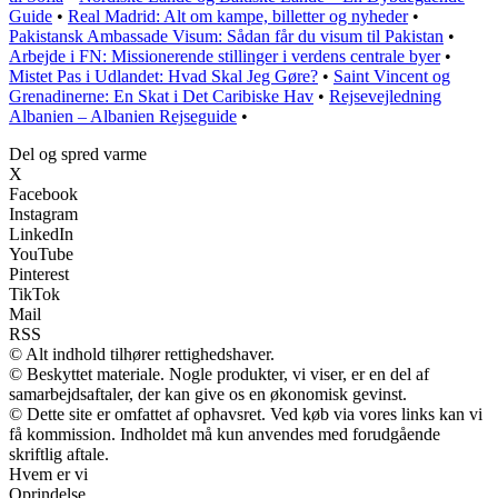
Guide
•
Real Madrid: Alt om kampe, billetter og nyheder
•
Pakistansk Ambassade Visum: Sådan får du visum til Pakistan
•
Arbejde i FN: Missionerende stillinger i verdens centrale byer
•
Mistet Pas i Udlandet: Hvad Skal Jeg Gøre?
•
Saint Vincent og
Grenadinerne: En Skat i Det Caribiske Hav
•
Rejsevejledning
Albanien – Albanien Rejseguide
•
Del og spred varme
X
Facebook
Instagram
LinkedIn
YouTube
Pinterest
TikTok
Mail
RSS
© Alt indhold tilhører rettighedshaver.
© Beskyttet materiale. Nogle produkter, vi viser, er en del af
samarbejdsaftaler, der kan give os en økonomisk gevinst.
© Dette site er omfattet af ophavsret. Ved køb via vores links kan vi
få kommission. Indholdet må kun anvendes med forudgående
skriftlig aftale.
Hvem er vi
Oprindelse