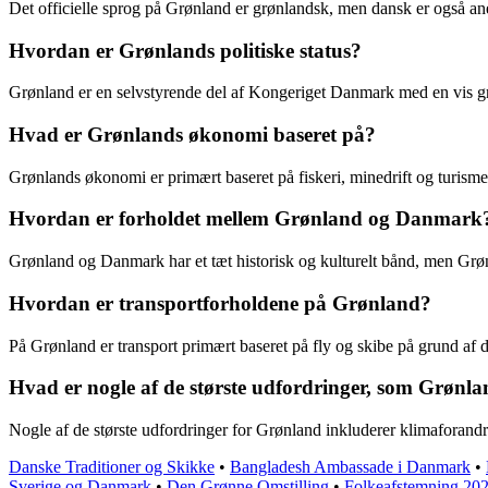
Det officielle sprog på Grønland er grønlandsk, men dansk er også ane
Hvordan er Grønlands politiske status?
Grønland er en selvstyrende del af Kongeriget Danmark med en vis gra
Hvad er Grønlands økonomi baseret på?
Grønlands økonomi er primært baseret på fiskeri, minedrift og turisme
Hvordan er forholdet mellem Grønland og Danmark
Grønland og Danmark har et tæt historisk og kulturelt bånd, men Grønl
Hvordan er transportforholdene på Grønland?
På Grønland er transport primært baseret på fly og skibe på grund af 
Hvad er nogle af de største udfordringer, som Grønla
Nogle af de største udfordringer for Grønland inkluderer klimaforandr
Danske Traditioner og Skikke
•
Bangladesh Ambassade i Danmark
•
Sverige og Danmark
•
Den Grønne Omstilling
•
Folkeafstemning 20