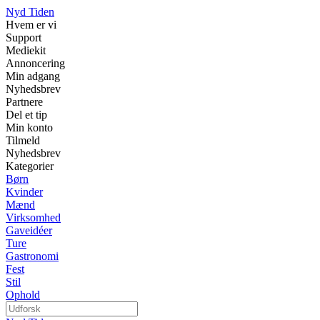
Nyd Tiden
Hvem er vi
Support
Mediekit
Annoncering
Min adgang
Nyhedsbrev
Partnere
Del et tip
Min konto
Tilmeld
Nyhedsbrev
Kategorier
Børn
Kvinder
Mænd
Virksomhed
Gaveidéer
Ture
Gastronomi
Fest
Stil
Ophold