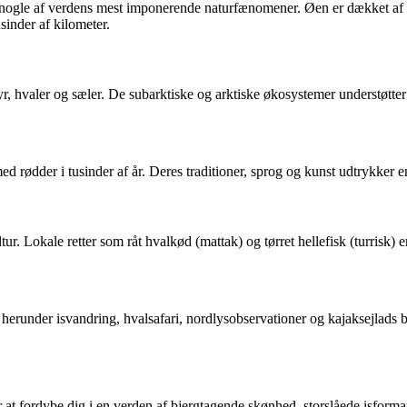
r nogle af verdens mest imponerende naturfænomener. Øen er dækket a
sinder af kilometer.
yr, hvaler og sæler. De subarktiske og arktiske økosystemer understøtter
d rødder i tusinder af år. Deres traditioner, sprog og kunst udtrykker e
ur. Lokale retter som råt hvalkød (mattak) og tørret hellefisk (turrisk) 
 herunder isvandring, hvalsafari, nordlysobservationer og kajaksejlads b
at fordybe dig i en verden af bjergtagende skønhed, storslåede isformat