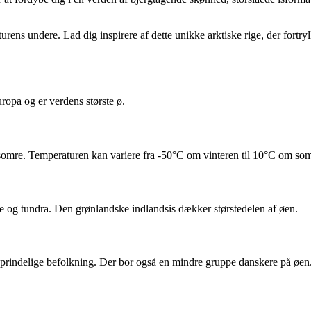
s undere. Lad dig inspirere af dette unikke arktiske rige, der fortrylle
opa og er verdens største ø.
e somre. Temperaturen kan variere fra -50°C om vinteren til 10°C om s
elde og tundra. Den grønlandske indlandsis dækker størstedelen af øen.
 oprindelige befolkning. Der bor også en mindre gruppe danskere på øen