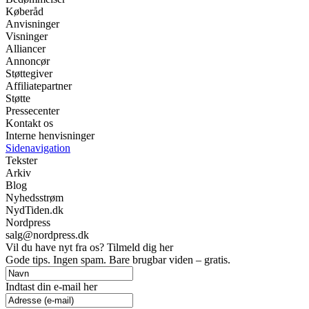
Køberåd
Anvisninger
Visninger
Alliancer
Annoncør
Støttegiver
Affiliatepartner
Støtte
Pressecenter
Kontakt os
Interne henvisninger
Sidenavigation
Tekster
Arkiv
Blog
Nyhedsstrøm
NydTiden.dk
Nordpress
salg@nordpress.dk
Vil du have nyt fra os? Tilmeld dig her
Gode tips. Ingen spam. Bare brugbar viden – gratis.
Indtast din e-mail her