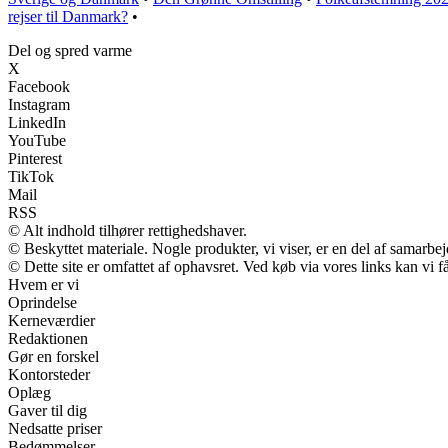
rejser til Danmark?
•
Del og spred varme
X
Facebook
Instagram
LinkedIn
YouTube
Pinterest
TikTok
Mail
RSS
© Alt indhold tilhører rettighedshaver.
© Beskyttet materiale. Nogle produkter, vi viser, er en del af samarbe
© Dette site er omfattet af ophavsret. Ved køb via vores links kan vi
Hvem er vi
Oprindelse
Kerneværdier
Redaktionen
Gør en forskel
Kontorsteder
Oplæg
Gaver til dig
Nedsatte priser
Bedømmelser