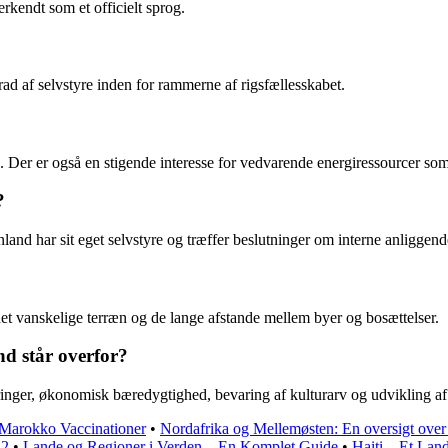
rkendt som et officielt sprog.
d af selvstyre inden for rammerne af rigsfællesskabet.
. Der er også en stigende interesse for vedvarende energiressourcer so
?
and har sit eget selvstyre og træffer beslutninger om interne anliggende
det vanskelige terræn og de lange afstande mellem byer og bosættelser.
nd står overfor?
inger, økonomisk bæredygtighed, bevaring af kulturarv og udvikling af 
Marokko Vaccinationer
•
Nordafrika og Mellemøsten: En oversigt over
22
•
Lande og Regioner i Verden – En Komplet Guide
•
Haiti – Et Lan