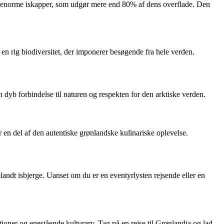
f enorme iskapper, som udgør mere end 80% af dens overflade. Den
 en rig biodiversitet, der imponerer besøgende fra hele verden.
n dyb forbindelse til naturen og respekten for den arktiske verden.
er en del af den autentiske grønlandske kulinariske oplevelse.
landt isbjerge. Uanset om du er en eventyrlysten rejsende eller en
ioner og enestående kulturarv. Tag på en rejse til Grønlandia og lad