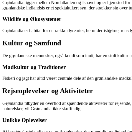
Grønlandia ligger mellem Nordatlanten og Ishavet og er hjemsted fo
grønlandske indlandsis er et spektakulært syn, der strækker sig over tu
Wildlife og Økosystemer
Grønlandia er habitat for en række dyrearter, herunder isbjørne, rensd
Kultur og Samfund
De grønlandske mennesker, også kendt som inuit, har en stolt kultur me
Madkultur og Traditioner
Fiskeri og jagt har altid været centrale dele af den grønlandske madkult
Rejseoplevelser og Aktiviteter
Grønlandia tilbyder en overflod af spændende aktiviteter for rejsende,
naturelsker, vil Grønlandia ikke skuffe dig.
Unikke Oplevelser
At besøge Grønlandia er en unik oplevelse, der giver dig mulighed for 