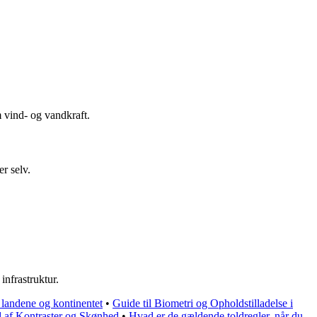
m vind- og vandkraft.
r selv.
infrastruktur.
 landene og kontinentet
•
Guide til Biometri og Opholdstilladelse i
d af Kontraster og Skønhed
•
Hvad er de gældende toldregler, når du