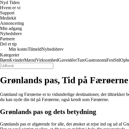
Nyd Tiden
Hvem er vi
Support
Mediekit
Annoncering
Min adgang
Nyhedsbrev
Partnere
Del et tip
Min konto
Tilmeld
Nyhedsbrev
Kategorier
Børn
Kvinder
Mænd
Virksomhed
Gaveidéer
Ture
Gastronomi
Fest
Stil
Oph
Grønlands pas, Tid på Færøerne
Grønland og Færøerne er to vidunderlige destinationer, der tiltrækker 
du kan nyde din tid på Færøerne, også kendt som Færøerne.
Grønlands pas og dets betydning
Grønlands pas er afgørende for alle, der ønsker at rejse ind og ud af Gr