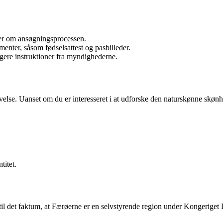
ger om ansøgningsprocessen.
ter, såsom fødselsattest og pasbilleder.
igere instruktioner fra myndighederne.
else. Uanset om du er interesseret i at udforske den naturskønne skønhe
titet.
l det faktum, at Færøerne er en selvstyrende region under Kongeriget 