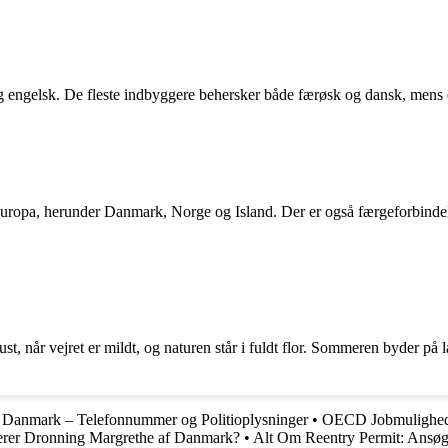
og engelsk. De fleste indbyggere behersker både færøsk og dansk, mens e
uropa, herunder Danmark, Norge og Island. Der er også færgeforbindels
t, når vejret er mildt, og naturen står i fuldt flor. Sommeren byder på l
i Danmark – Telefonnummer og Politioplysninger
•
OECD Jobmulighede
erer Dronning Margrethe af Danmark?
•
Alt Om Reentry Permit: Ansøg