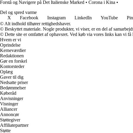
Forstå og Navigere på Det Italienske Marked
•
Corona i Kina
•
Del og spred varme
X
Facebook
Instagram
LinkedIn
YouTube
Pin
© Alt indhold tilhører rettighedshaver.
© Beskyttet materiale. Nogle produkter, vi viser, er en del af samarbejd
© Dette site er omfattet af ophavsret. Ved køb via vores links kan vi 
Hvem er vi
Oprindelse
Kerneværdier
Redaktionen
Gør en forskel
Kontorsteder
Oplæg
Gaver til dig
Nedsatte priser
Bedømmelser
Køberåd
Anvisninger
Visninger
Alliancer
Annoncør
Støttegiver
Affiliatepartner
Støtte