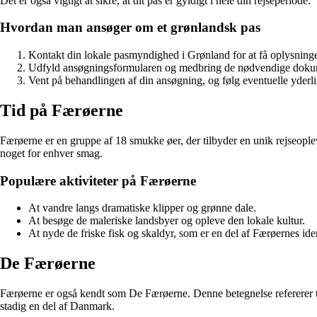
Det er også vigtigt at sikre, at dit pas er gyldigt i hele din rejseperiode.
Hvordan man ansøger om et grønlandsk pas
Kontakt din lokale pasmyndighed i Grønland for at få oplysnin
Udfyld ansøgningsformularen og medbring de nødvendige dokumen
Vent på behandlingen af din ansøgning, og følg eventuelle yderl
Tid på Færøerne
Færøerne er en gruppe af 18 smukke øer, der tilbyder en unik rejseoplev
noget for enhver smag.
Populære aktiviteter på Færøerne
At vandre langs dramatiske klipper og grønne dale.
At besøge de maleriske landsbyer og opleve den lokale kultur.
At nyde de friske fisk og skaldyr, som er en del af Færøernes iden
De Færøerne
Færøerne er også kendt som De Færøerne. Denne betegnelse refererer ti
stadig en del af Danmark.