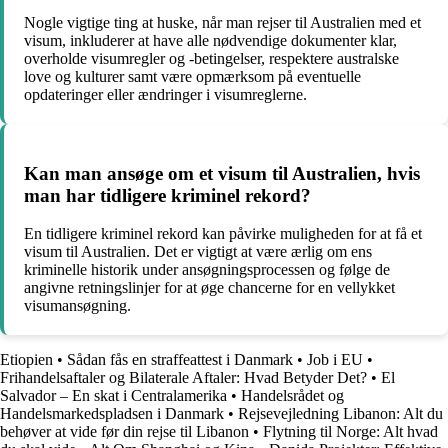
Nogle vigtige ting at huske, når man rejser til Australien med et
visum, inkluderer at have alle nødvendige dokumenter klar,
overholde visumregler og -betingelser, respektere australske
love og kulturer samt være opmærksom på eventuelle
opdateringer eller ændringer i visumreglerne.
Kan man ansøge om et visum til Australien, hvis
man har tidligere kriminel rekord?
En tidligere kriminel rekord kan påvirke muligheden for at få et
visum til Australien. Det er vigtigt at være ærlig om ens
kriminelle historik under ansøgningsprocessen og følge de
angivne retningslinjer for at øge chancerne for en vellykket
visumansøgning.
Etiopien
•
Sådan fås en straffeattest i Danmark
•
Job i EU
•
Frihandelsaftaler og Bilaterale Aftaler: Hvad Betyder Det?
•
El
Salvador – En skat i Centralamerika
•
Handelsrådet og
Handelsmarkedspladsen i Danmark
•
Rejsevejledning Libanon: Alt du
behøver at vide før din rejse til Libanon
•
Flytning til Norge: Alt hvad