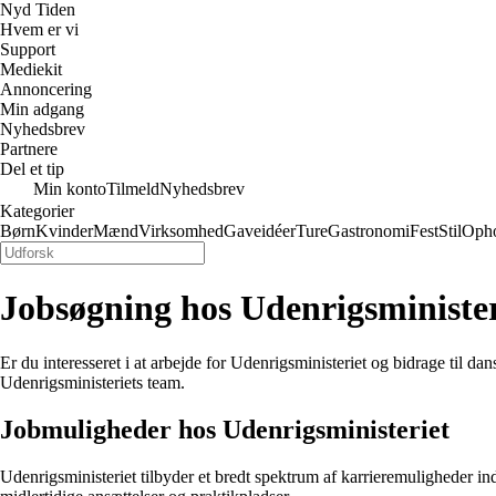
Nyd Tiden
Hvem er vi
Support
Mediekit
Annoncering
Min adgang
Nyhedsbrev
Partnere
Del et tip
Min konto
Tilmeld
Nyhedsbrev
Kategorier
Børn
Kvinder
Mænd
Virksomhed
Gaveidéer
Ture
Gastronomi
Fest
Stil
Oph
Jobsøgning hos Udenrigsminister
Er du interesseret i at arbejde for Udenrigsministeriet og bidrage til 
Udenrigsministeriets team.
Jobmuligheder hos Udenrigsministeriet
Udenrigsministeriet tilbyder et bredt spektrum af karrieremuligheder inden