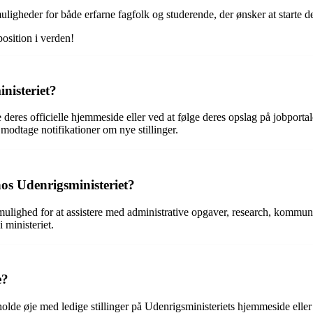
uligheder for både erfarne fagfolk og studerende, der ønsker at starte de
osition i verden!
nisteriet?
e deres officielle hjemmeside eller ved at følge deres opslag på jobpor
 modtage notifikationer om nye stillinger.
os Udenrigsministeriet?
mulighed for at assistere med administrative opgaver, research, kommun
 ministeriet.
e?
holde øje med ledige stillinger på Udenrigsministeriets hjemmeside elle