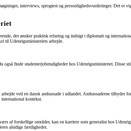
gninger, interviews, sprogtest og personlighedsvurderinger. Det er vigti
riet
derende, der ønsker praktisk erfaring og indsigt i diplomati og internat
 til Udenrigsministeriets arbejde.
du også finde studenterjobmuligheder hos Udenrigsministeriet. Disse sti
rbejde ved en dansk ambassade i udlandet. Ambassaderne tilbyder forskel
international kontekst.
værs af forskellige områder, kan en karriere som generalist hos Udenrigs
deres alsidige færdigheder.