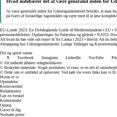
Hvad indebærer det at være generalist inden for Ud
At være generalist inden for Udenrigsministeriet betyder, at man ha
på tværs af forskellige fagområder og være med til at løse kompleks
EU-Lande 2023: En Dybdegående Guide til Medlemslandene i EU
•
N
pressemeddelelser: Opdateringer fra Palæstina og globalt
•
NATO: Hvem 
Alt hvad du bør vide om rejser til Sri Lanka i 2023
•
Brexit: Alt du beh
Jobsøgning hos Udenrigsministeriet: Ledige Stillinger og Karrieremuli
Del og spred varme
X
Facebook
Instagram
LinkedIn
YouTube
Pin
© Alt indhold tilhører rettighedshaver.
© Beskyttet materiale. Nogle produkter, vi viser, er en del af samarbejd
© Dette site er omfattet af ophavsret. Ved køb via vores links kan vi 
Hvem er vi
Oprindelse
Kerneværdier
Redaktionen
Gør en forskel
Kontorsteder
Oplæg
Gaver til dig
Nedsatte priser