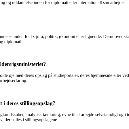
ng og uddannelse inden for diplomati eller internationalt samarbejde.
annelse inden for fx jura, politik, økonomi eller lignende. Derudover s
og diplomati.
denrigsministeriet?
e øje med deres opslag på studieportaler, deres hjemmeside eller ved at 
rbejdserfaring.
i deres stillingsopslag?
undskaber, analytisk tænkning, evne til at arbejde selvstændigt og i t
der stilles i stillingsopslagene.