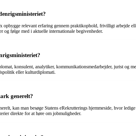
denrigsministeriet?
x opbygge relevant erfaring gennem praktikophold, frivilligt arbejde eller
r og følge med i aktuelle internationale begivenheder.
rigsministeriet?
iplomat, konsulent, analytiker, kommunikationsmedarbejder, jurist og m
spolitik eller kulturdiplomati.
ark generelt?
enerelt, kan man besøge Statens eRekrutterings hjemmeside, hvor ledige 
erier direkte for at høre om jobmuligheder.