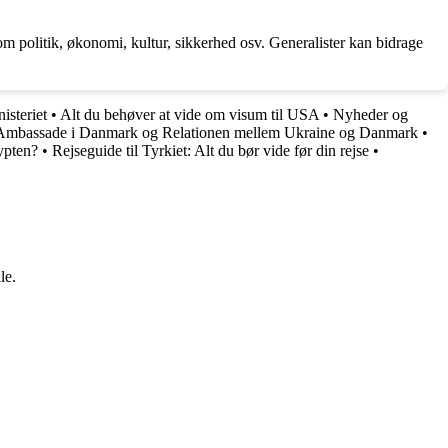
om politik, økonomi, kultur, sikkerhed osv. Generalister kan bidrage
isteriet
•
Alt du behøver at vide om visum til USA
•
Nyheder og
Ambassade i Danmark og Relationen mellem Ukraine og Danmark
•
gypten?
•
Rejseguide til Tyrkiet: Alt du bør vide før din rejse
•
le.