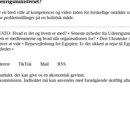
enrigsministeriet?
r en bred vifte af kompetencer og viden inden for forskellige områder s
e problemstillinger på en holistisk måde.
ATO: Hvad er det og hvem er med?
•
Seneste nyheder fra Udenrigsmin
er medlemmerne og hvad står organisationen for?
•
Den Ukrainske 
øver at vide
•
Rejsevejledning for Egypten: Er det sikkert at rejse til E
gheder
•
terest
TikTok
Mail
RSS
saftaler, der kan give os en økonomisk gevinst.
få kommission. Indholdet må kun anvendes med forudgående skriftlig afta