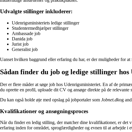
midlertidige ansættelser og praktikpladser.
Udvalgte stillinger inkluderer:
Udenrigsministeriets ledige stillinger
Studentermedhjælper stillinger
Ambassade job
Danida job
Jurist job
Generalist job
Uanset hvilken baggrund eller erfaring du har, er der muligheder for at 
Sådan finder du job og ledige stillinger hos
Der er flere måder at søge job hos Udenrigsministeriet. En af de primæ
du oprette en profil, uploade dit CV og ansøge direkte på de relevante st
Du kan også holde øje med opslag på jobportaler som
Jobnet.dk
og andr
Kvalifikationer og ansøgningsproces
Når du finder en ledig stilling, der matcher dine kvalifikationer, er de
erfaring inden for området, sprogfærdigheder og evnen til at arbejde i et