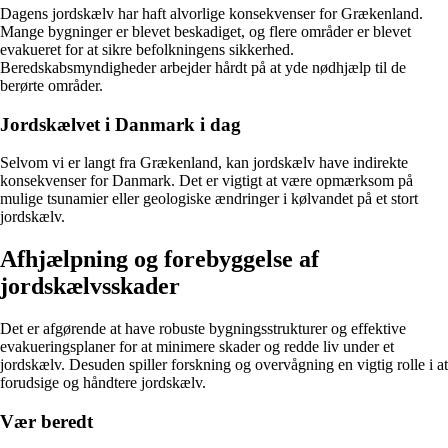
Dagens jordskælv har haft alvorlige konsekvenser for Grækenland.
Mange bygninger er blevet beskadiget, og flere områder er blevet
evakueret for at sikre befolkningens sikkerhed.
Beredskabsmyndigheder arbejder hårdt på at yde nødhjælp til de
berørte områder.
Jordskælvet i Danmark i dag
Selvom vi er langt fra Grækenland, kan jordskælv have indirekte
konsekvenser for Danmark. Det er vigtigt at være opmærksom på
mulige tsunamier eller geologiske ændringer i kølvandet på et stort
jordskælv.
Afhjælpning og forebyggelse af
jordskælvsskader
Det er afgørende at have robuste bygningsstrukturer og effektive
evakueringsplaner for at minimere skader og redde liv under et
jordskælv. Desuden spiller forskning og overvågning en vigtig rolle i at
forudsige og håndtere jordskælv.
Vær beredt