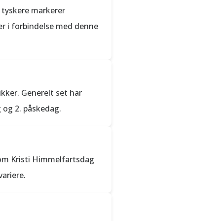
e tyskere markerer
er i forbindelse med denne
kker. Generelt set har
 og 2. påskedag.
som Kristi Himmelfartsdag
ariere.