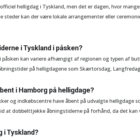
 officiel helligdag i Tyskland, men det er dagen, hvor mang
 steder kan der være lokale arrangementer eller ceremoni
iderne i Tyskland i påsken?
i påsken kan variere afhængigt af regionen og typen af buti
bningstider på helligdagene som Skærtorsdag, Langfredag
åbent i Hamborg på helligdage?
kker og indkøbscentre have åbent på udvalgte helligdage 
tid at dobbelttjekke åbningstiderne på forhånd, da det kan v
g i Tyskland?