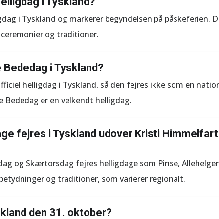
elligdag i Tyskland?
igdag i Tyskland og markerer begyndelsen på påskeferien. 
e ceremonier og traditioner.
e Bededag i Tyskland?
ficiel helligdag i Tyskland, så den fejres ikke som en nation
e Bededag er en velkendt helligdag.
age fejres i Tyskland udover Kristi Himmelfar
dag og Skærtorsdag fejres helligdage som Pinse, Allehelgen
betydninger og traditioner, som varierer regionalt.
yskland den 31. oktober?