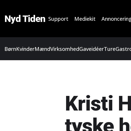
Nyd Tiden
Support
Mediekit
Annoncerin
Børn
Kvinder
Mænd
Virksomhed
Gaveidéer
Ture
Gastr
Kristi 
tyske 