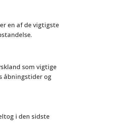
er en af de vigtigste
pstandelse.
yskland som vigtige
rs åbningstider og
eltog i den sidste