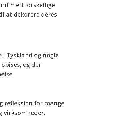
land med forskellige
l at dekorere deres
s i Tyskland og nogle
 spises, og der
else.
og refleksion for mange
og virksomheder.