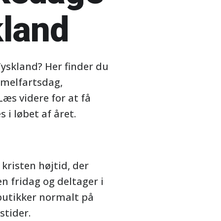
kland
Tyskland? Her finder du
mmelfartsdag,
æs videre for at få
 i løbet af året.
kristen højtid, der
en fridag og deltager i
 butikker normalt på
stider.