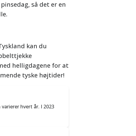
pinsedag, så det er en
le.
 Tyskland kan du
bbelttjekke
 med helligdagene for at
mmende tyske højtider!
varierer hvert år. I 2023