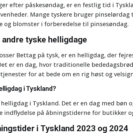
uger efter påskesøndag, er en festlig tid i Tysk
enheder. Mange tyskere bruger pinselørdag ti
og blomster i forberedelse til pinsesøndag.
 andre tyske helligdage
osser Bettag på tysk, er en helligdag, der fejre
et er en dag, hvor traditionelle bededagsbrød
tjenester for at bede om en rig høst og velsign
lligdag i Tyskland?
 helligdag i Tyskland. Det er en dag med bøn 
ve indflydelse på åbningstiderne for butikker 
ingstider i Tyskland 2023 og 2024