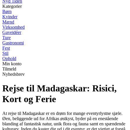
Nyd Tiden
Kategorier
Børn
Kvinder
Mænd
Virksomhed
Gaveidéer
Ture
Gastronomi
Fest
Stil
Ophold
Min konto
Tilmeld
Nyhedsbrev
Rejse til Madagaskar: Risici,
Kort og Ferie
At rejse til Madagaskar er en drøm for mange eventyrlystne sjæle.
Øen, beliggende ud for Afrikas østkyst, byder på en enestående
blanding af fantastisk natur, unik flora og fauna samt en spændende
kulturarv. Inden du kaster dig ud i dit eventyr, er det vigtigt at forstå