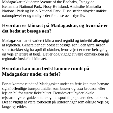
Madagaskar inkluderer Avenue of the Baobabs, Tsingy de
Bemaraha National Park, Nosy Be Island, Andasibe-Mantadia
National Park og Isalo National Park. Disse steder tilbyder unikke
naturoplevelser og muligheder for at se øens dyreliv.
Hvordan er klimaet på Madagaskar, og hvornår er
det bedst at besøge øen?
Madagaskar har et varieret klima med regntid og tørketid afhængigt
af regionen. Generelt er det bedst at besøge øen i den tørre sæson,
som strækker sig fra april til oktober, hvor vejret er mere behageligt
og veje er lettere at begå. Det er dog vigtigt at være opmærksom på
regionale forskelle i klimaet.
Hvordan kan man bedst komme rundt på
Madagaskar under en ferie?
For at komme rundt på Madagaskar under en ferie kan man benytte
sig af offentlige transportmidler som busser og taxa-brousse, eller
leje en bil for større fleksibilitet. Derudover tilbyder lokale
rejsearrangører guidede ture og transport til populære destinationer.
Det er vigtigt at være forberedt på udfordringer som dårlige veje og
lange rejsetider.