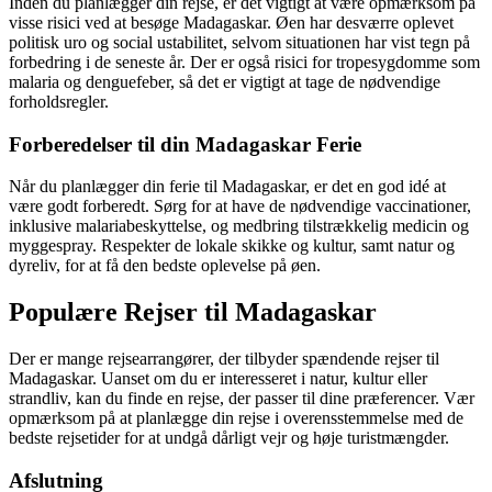
Inden du planlægger din rejse, er det vigtigt at være opmærksom på
visse risici ved at besøge Madagaskar. Øen har desværre oplevet
politisk uro og social ustabilitet, selvom situationen har vist tegn på
forbedring i de seneste år. Der er også risici for tropesygdomme som
malaria og denguefeber, så det er vigtigt at tage de nødvendige
forholdsregler.
Forberedelser til din Madagaskar Ferie
Når du planlægger din ferie til Madagaskar, er det en god idé at
være godt forberedt. Sørg for at have de nødvendige vaccinationer,
inklusive malariabeskyttelse, og medbring tilstrækkelig medicin og
myggespray. Respekter de lokale skikke og kultur, samt natur og
dyreliv, for at få den bedste oplevelse på øen.
Populære Rejser til Madagaskar
Der er mange rejsearrangører, der tilbyder spændende rejser til
Madagaskar. Uanset om du er interesseret i natur, kultur eller
strandliv, kan du finde en rejse, der passer til dine præferencer. Vær
opmærksom på at planlægge din rejse i overensstemmelse med de
bedste rejsetider for at undgå dårligt vejr og høje turistmængder.
Afslutning