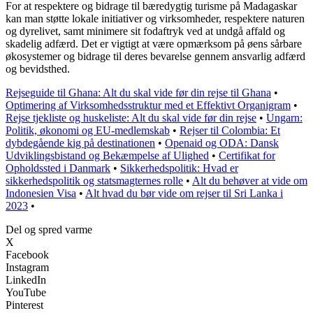
For at respektere og bidrage til bæredygtig turisme på Madagaskar
kan man støtte lokale initiativer og virksomheder, respektere naturen
og dyrelivet, samt minimere sit fodaftryk ved at undgå affald og
skadelig adfærd. Det er vigtigt at være opmærksom på øens sårbare
økosystemer og bidrage til deres bevarelse gennem ansvarlig adfærd
og bevidsthed.
Rejseguide til Ghana: Alt du skal vide før din rejse til Ghana
•
Optimering af Virksomhedsstruktur med et Effektivt Organigram
•
Rejse tjekliste og huskeliste: Alt du skal vide før din rejse
•
Ungarn:
Politik, økonomi og EU-medlemskab
•
Rejser til Colombia: Et
dybdegående kig på destinationen
•
Openaid og ODA: Dansk
Udviklingsbistand og Bekæmpelse af Ulighed
•
Certifikat for
Opholdssted i Danmark
•
Sikkerhedspolitik: Hvad er
sikkerhedspolitik og statsmagternes rolle
•
Alt du behøver at vide om
Indonesien Visa
•
Alt hvad du bør vide om rejser til Sri Lanka i
2023
•
Del og spred varme
X
Facebook
Instagram
LinkedIn
YouTube
Pinterest