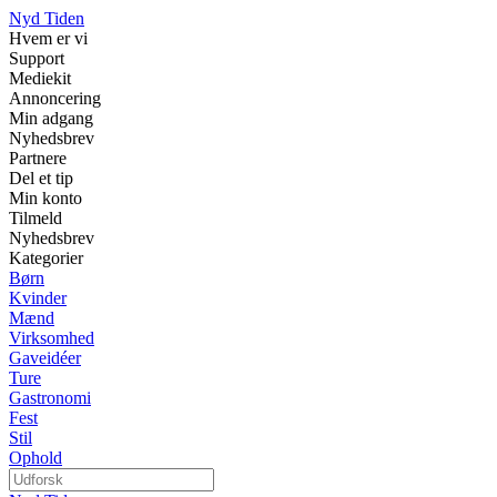
Nyd Tiden
Hvem er vi
Support
Mediekit
Annoncering
Min adgang
Nyhedsbrev
Partnere
Del et tip
Min konto
Tilmeld
Nyhedsbrev
Kategorier
Børn
Kvinder
Mænd
Virksomhed
Gaveidéer
Ture
Gastronomi
Fest
Stil
Ophold