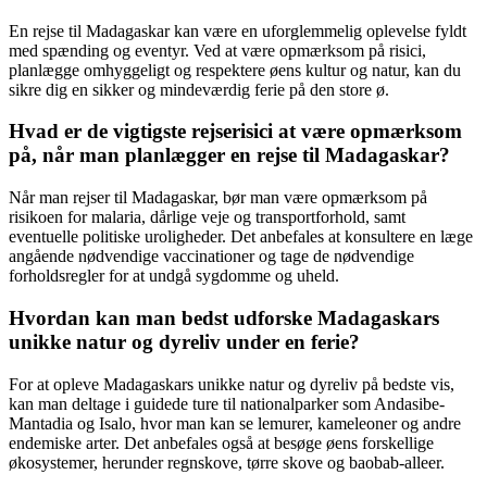
En rejse til Madagaskar kan være en uforglemmelig oplevelse fyldt
med spænding og eventyr. Ved at være opmærksom på risici,
planlægge omhyggeligt og respektere øens kultur og natur, kan du
sikre dig en sikker og mindeværdig ferie på den store ø.
Hvad er de vigtigste rejserisici at være opmærksom
på, når man planlægger en rejse til Madagaskar?
Når man rejser til Madagaskar, bør man være opmærksom på
risikoen for malaria, dårlige veje og transportforhold, samt
eventuelle politiske uroligheder. Det anbefales at konsultere en læge
angående nødvendige vaccinationer og tage de nødvendige
forholdsregler for at undgå sygdomme og uheld.
Hvordan kan man bedst udforske Madagaskars
unikke natur og dyreliv under en ferie?
For at opleve Madagaskars unikke natur og dyreliv på bedste vis,
kan man deltage i guidede ture til nationalparker som Andasibe-
Mantadia og Isalo, hvor man kan se lemurer, kameleoner og andre
endemiske arter. Det anbefales også at besøge øens forskellige
økosystemer, herunder regnskove, tørre skove og baobab-alleer.