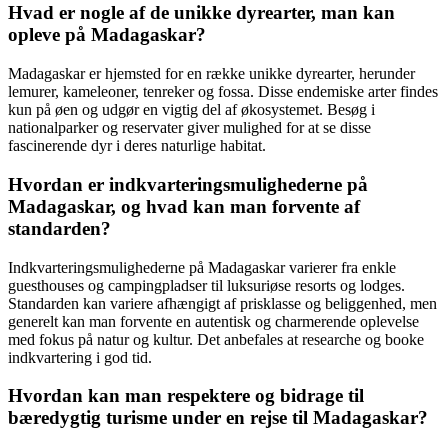
Hvad er nogle af de unikke dyrearter, man kan
opleve på Madagaskar?
Madagaskar er hjemsted for en række unikke dyrearter, herunder
lemurer, kameleoner, tenreker og fossa. Disse endemiske arter findes
kun på øen og udgør en vigtig del af økosystemet. Besøg i
nationalparker og reservater giver mulighed for at se disse
fascinerende dyr i deres naturlige habitat.
Hvordan er indkvarteringsmulighederne på
Madagaskar, og hvad kan man forvente af
standarden?
Indkvarteringsmulighederne på Madagaskar varierer fra enkle
guesthouses og campingpladser til luksuriøse resorts og lodges.
Standarden kan variere afhængigt af prisklasse og beliggenhed, men
generelt kan man forvente en autentisk og charmerende oplevelse
med fokus på natur og kultur. Det anbefales at researche og booke
indkvartering i god tid.
Hvordan kan man respektere og bidrage til
bæredygtig turisme under en rejse til Madagaskar?