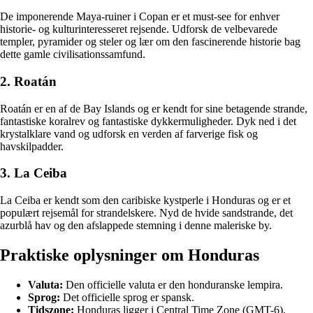
De imponerende Maya-ruiner i Copan er et must-see for enhver
historie- og kulturinteresseret rejsende. Udforsk de velbevarede
templer, pyramider og steler og lær om den fascinerende historie bag
dette gamle civilisationssamfund.
2. Roatán
Roatán er en af de Bay Islands og er kendt for sine betagende strande,
fantastiske koralrev og fantastiske dykkermuligheder. Dyk ned i det
krystalklare vand og udforsk en verden af farverige fisk og
havskilpadder.
3. La Ceiba
La Ceiba er kendt som den caribiske kystperle i Honduras og er et
populært rejsemål for strandelskere. Nyd de hvide sandstrande, det
azurblå hav og den afslappede stemning i denne maleriske by.
Praktiske oplysninger om Honduras
Valuta:
Den officielle valuta er den honduranske lempira.
Sprog:
Det officielle sprog er spansk.
Tidszone:
Honduras ligger i Central Time Zone (GMT-6).