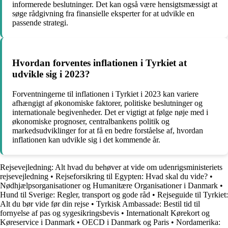
informerede beslutninger. Det kan også være hensigtsmæssigt at
søge rådgivning fra finansielle eksperter for at udvikle en
passende strategi.
Hvordan forventes inflationen i Tyrkiet at
udvikle sig i 2023?
Forventningerne til inflationen i Tyrkiet i 2023 kan variere
afhængigt af økonomiske faktorer, politiske beslutninger og
internationale begivenheder. Det er vigtigt at følge nøje med i
økonomiske prognoser, centralbankens politik og
markedsudviklinger for at få en bedre forståelse af, hvordan
inflationen kan udvikle sig i det kommende år.
Rejsevejledning: Alt hvad du behøver at vide om udenrigsministeriets
rejsevejledning
•
Rejseforsikring til Egypten: Hvad skal du vide?
•
Nødhjælpsorganisationer og Humanitære Organisationer i Danmark
•
Hund til Sverige: Regler, transport og gode råd
•
Rejseguide til Tyrkiet:
Alt du bør vide før din rejse
•
Tyrkisk Ambassade: Bestil tid til
fornyelse af pas og sygesikringsbevis
•
Internationalt Kørekort og
Køreservice i Danmark
•
OECD i Danmark og Paris
•
Nordamerika: